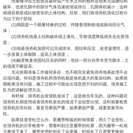
用重锤冲击土粒使其破碎或产生水之间的相对运动来完成微结构
破坏，也使孔隙中的部分气体迅速收缩或排出，孔隙体积减小，这样
就很容易形成比较密实的土体结构。目前，我们将强夯机强化过程分
为以下四个阶段:
(1)捣固是一个能量转换的过程，伴随着强制收缩或振动排出气
体；
(2)强夯机地基土结构破坏或土液化，导致强度降低或失去抗剪强
度；
(3)地基强夯机加固可以完成排水、固结和压实，改变渗透性，进
一步发展土体裂隙，提高土体强度；
(4)触变恢复使固结压实的同时，包括一部分自带水变为膜水，土
的强度不断提高。
无论前期准备工作做得多好，也不能完全避免强夯地基处理不会
出现问题。特别是强夯机和强夯机都是体积庞大的复杂结构。如果前
期检查没有问题，施工过程中可能会出现意想不到的问题。强夯施工
队为您讲解处理方法。
有时候，强夯机会发现轨道掉了，这是相当常见的。这种问题在
强夯机长期使用或者强夯机老化的情况下会短暂出现。这时就要检查
强夯机的导向轮，看是否磨损严重，如果磨损严重，就要更换导向
轮。
如果轨道变松怎么办。新履带刚装的时候很紧，用久了会变松。
在强夯机的日常检查中，需要时刻注意履带的松紧，因为履带一松就
干脆掉下来了。履带使用时间长了会更换，时间长了只需要更换销