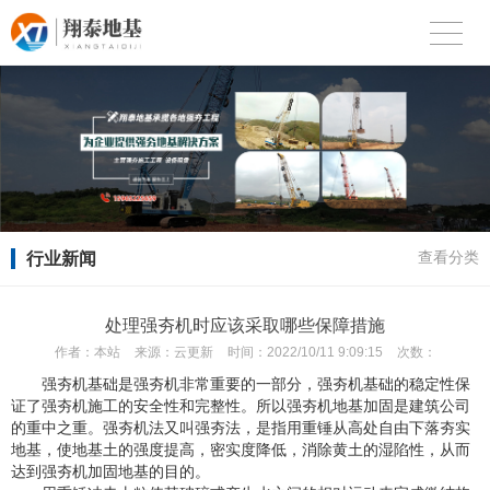
行业新闻
查看分类
处理强夯机时应该采取哪些保障措施
作者：
本站
来源：
云更新
时间：
2022/10/11 9:09:15
次数：
强夯机基础是强夯机非常重要的一部分，强夯机基础的稳定性保
证了强夯机施工的安全性和完整性。所以强夯机地基加固是建筑公司
的重中之重。强夯机法又叫强夯法，是指用重锤从高处自由下落夯实
地基，使地基土的强度提高，密实度降低，消除黄土的湿陷性，从而
达到强夯机加固地基的目的。