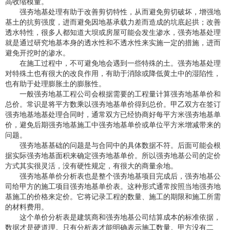
高收缩模量。
强夯地基处理有助于改善剪切特性，从而避免剪切破坏，增强地
基土的抗剪强度，进而避免因地基承载力差而造成的坑底起拱；改善
透水特性，很多人都知道大坝或房屋可能会发生渗水，强夯地基处理
就是通过研究地基本身的透水性和不透水性来实施一定的措施，进而
避免开挖时的渗水。
在施工过程中，不可避免地会遇到一些特殊的土。强夯地基处理
对特殊土也有很大的改良作用，有助于消除或降低黄土中的湿陷性，
也有助于处理膨胀土的膨胀性。
一般强夯地基工程公司会根据需要的工程量计算强夯地基单价和
总价。常识是将平方数乘以强夯地基单价得到总价。甲乙双方在签订
强夯地基地基处理合同时，通常双方已经协商好每平方米强夯地基单
价，避免后期强夯地基施工中强夯地基单价或单位平方米增减带来的
问题。
强夯地基基础的问题是与合同中的具体数据不符。后面可能会根
据实际强夯地基面积来确定强夯地基单价。所以强夯地基公司的定价
方式其实很灵活，没有硬性规定，有很大的商量余地。
强夯地基单价分析表也是整个强夯地基项目完成后，强夯地基公
司给甲方的施工项目强夯地基单价表。这种形式通常按照当地强夯地
基施工的价格来定价。它将记录工程的数量、施工的期限和施工所需
的材料费用。
这个单价分析表是建筑商和强夯地基公司结算成本的标准依据，
数据才是硬道理。只有分析表才能明确表示施工数量。甲方没有二