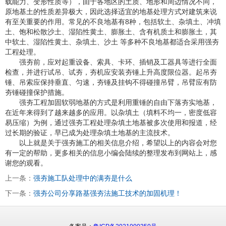
载能力、变形性质等），由于各地区的土质、地形和周边情况不同，
原地基土的性质差异极大，因此选择适宜的地基处理方式对建筑来说
有至关重要的作用。常见的不良地基有8种，包括软土、杂填土、冲填
土、饱和松散沙土、湿陷性黄土、膨胀土、含有机质土和膨胀土，其
中软土、湿陷性黄土、杂填土、沙土 等多种不良地基都适合采用强夯
工程处理。
强夯前，应对起重设备、索具、卡环、插销及工器具等进行全面
检查，并进行试吊、试夯，夯机应安装夯锤上升高度限位器。起吊夯
锤、吊索应保持垂直、匀速，夯锤及挂钩不得碰撞吊臂，吊臂应有防
夯锤碰撞保护措施。
强夯工程加固软弱地基的方式是利用重锤的自由下落夯实地基，
在近年来得到了越来越多的应用。以杂填土（填料不均一，密度低容
易压缩）为例，通过强夯工程处理杂填土地基被多次使用和报道，经
过长期的验证，早已成为处理杂填土地基的主流技术。
以上就是关于强夯施工的相关信息介绍，希望以上的内容会对您
有一定的帮助，更多相关的信息小编会陆续的整理发布到网站上，感
谢您的观看。
上一条：
强夯施工队处理中的满夯是什么
下一条：
强夯公司分享路基强夯法施工技术的加固机理！