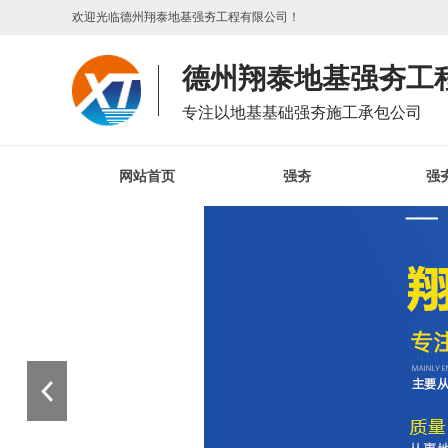
欢迎光临德州翔泰地基强夯工程有限公司！
德州翔泰地基强夯工
专注以地基基础强夯施工承包公司
网站首页
强夯
强