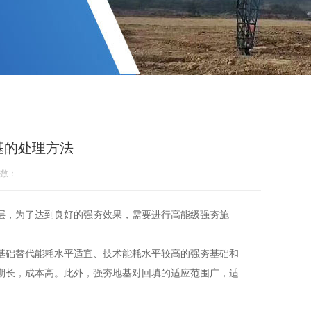
基的处理方法
数：
层，为了达到良好的强夯效果，需要进行高能级强夯施
基础替代能耗水平适宜、技术能耗水平较高的强夯基础和
期长，成本高。此外，
强夯地基
对回填的适应范围广，适