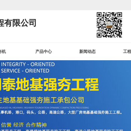
程有限公司
夯机
产品中心
新闻动态
工