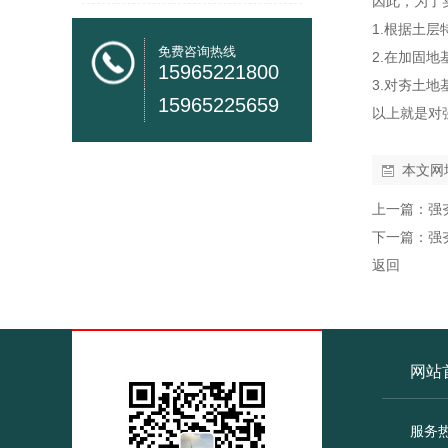
因此，为了
1.根据土
免费咨询热线
2.在加固
15965221800
3.对夯土
15965225659
以上就是对
本文网
上一篇：
强
下一篇：
强
返回
网站
服务热线