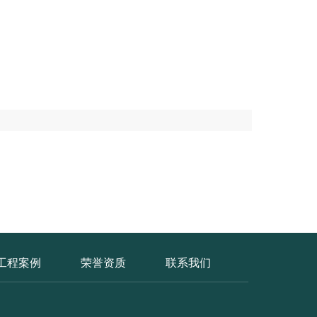
工程案例
荣誉资质
联系我们