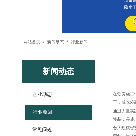
网站首页
/
新闻动态
/
行业新闻
新闻动态
在
强夯
施工
企业动态
工，成本较
通过大量实
行业新闻
浅基础是成
合大规模强
常见问题