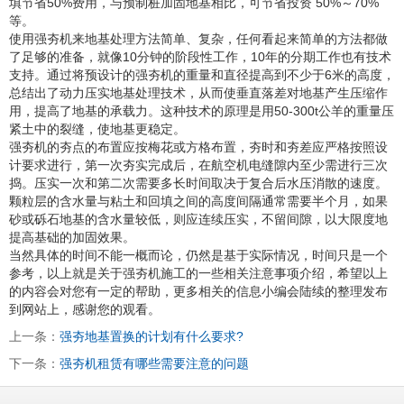
填节省50%费用，与预制桩加固地基相比，可节省投资 50%～70%
等。
使用强夯机来地基处理方法简单、复杂，任何看起来简单的方法都做
了足够的准备，就像10分钟的阶段性工作，10年的分期工作也有技术
支持。通过将预设计的强夯机的重量和直径提高到不少于6米的高度，
总结出了动力压实地基处理技术，从而使垂直落差对地基产生压缩作
用，提高了地基的承载力。这种技术的原理是用50-300t公羊的重量压
紧土中的裂缝，使地基更稳定。
强夯机的夯点的布置应按梅花或方格布置，夯时和夯差应严格按照设
计要求进行，第一次夯实完成后，在航空机电缝隙内至少需进行三次
捣。压实一次和第二次需要多长时间取决于复合后水压消散的速度。
颗粒层的含水量与粘土和回填之间的高度间隔通常需要半个月，如果
砂或砾石地基的含水量较低，则应连续压实，不留间隙，以大限度地
提高基础的加固效果。
当然具体的时间不能一概而论，仍然是基于实际情况，时间只是一个
参考，以上就是关于强夯机施工的一些相关注意事项介绍，希望以上
的内容会对您有一定的帮助，更多相关的信息小编会陆续的整理发布
到网站上，感谢您的观看。
上一条：
强夯地基置换的计划有什么要求?
下一条：
强夯机租赁有哪些需要注意的问题